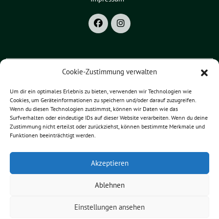
Cookie-Zustimmung verwalten
Grüne Bayern
Um dir ein optimales Erlebnis zu bieten, verwenden wir Technologien wie
Cookies, um Geräteinformationen zu speichern und/oder darauf zuzugreifen.
Grüne Oberpfalz
Wenn du diesen Technologien zustimmst, können wir Daten wie das
Surfverhalten oder eindeutige IDs auf dieser Website verarbeiten. Wenn du deine
Grüne Landkreis Regensburg
Zustimmung nicht erteilst oder zurückziehst, können bestimmte Merkmale und
Funktionen beeinträchtigt werden.
Akzeptieren
Merten Niebelschütz benutzt das
freie grüne Theme
sunflower
‐ ein
Angebot der
verdigado eG
.
Ablehnen
Einstellungen ansehen